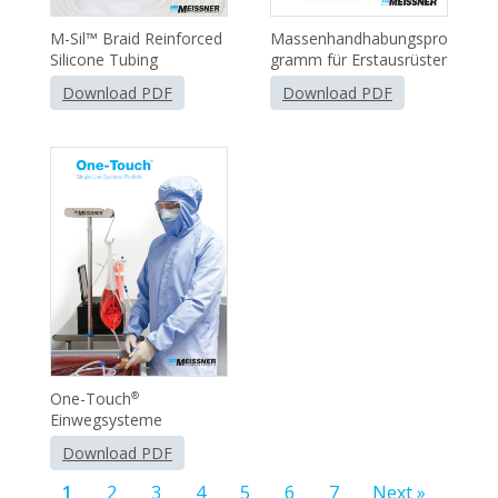
M-Sil™ Braid Reinforced
Massenhandhabungspro
Silicone Tubing
gramm für Erstausrüster
Download PDF
Download PDF
One-Touch
®
Einwegsysteme
Download PDF
1
2
3
4
5
6
7
Next »