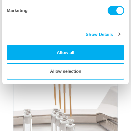
Broschüren – Einweg-Füllnadeln
Marketing
Show Details
Allow all
Allow selection