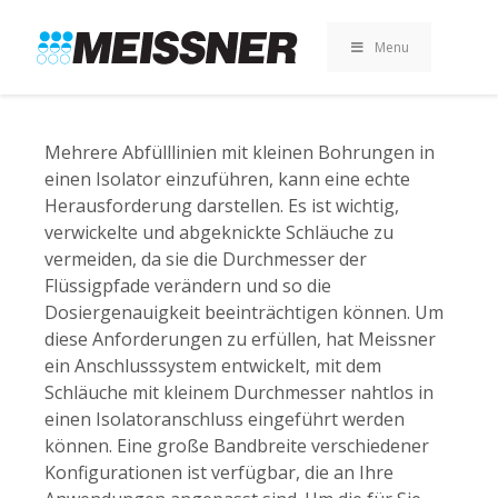
Skip
Skip
Zum
to
to
Inhalt
Menu
search
footer
springen
Mehrere Abfülllinien mit kleinen Bohrungen in
einen Isolator einzuführen, kann eine echte
Herausforderung darstellen. Es ist wichtig,
verwickelte und abgeknickte Schläuche zu
vermeiden, da sie die Durchmesser der
Flüssigpfade verändern und so die
Dosiergenauigkeit beeinträchtigen können. Um
diese Anforderungen zu erfüllen, hat Meissner
ein Anschlusssystem entwickelt, mit dem
Schläuche mit kleinem Durchmesser nahtlos in
einen Isolatoranschluss eingeführt werden
können. Eine große Bandbreite verschiedener
Konfigurationen ist verfügbar, die an Ihre