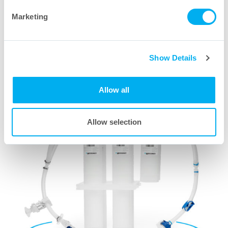
Marketing
Scheibenfilter
Show Details
UltraSnap
in 360° Ansicht
®
Allow all
Allow selection