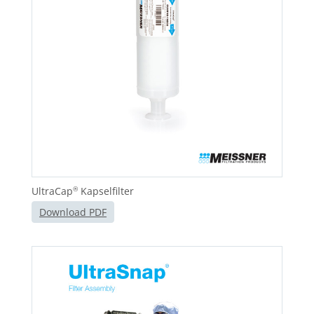
UltraCap
Kapselfilter
®
Download PDF