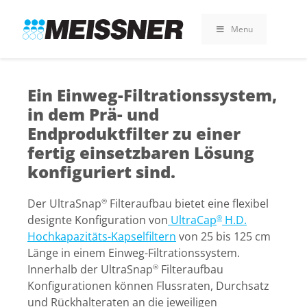
Skip
Skip
Zum
to
to
Inhalt
Menu
search
footer
springen
Ein Einweg-Filtrationssystem,
in dem Prä- und
Endproduktfilter zu einer
fertig einsetzbaren Lösung
konfiguriert sind.
Der UltraSnap
Filteraufbau bietet eine flexibel
®
designte Konfiguration von
UltraCap
H.D.
®
Hochkapazitäts-Kapselfiltern
von 25 bis 125 cm
Länge in einem Einweg-Filtrationssystem.
Innerhalb der UltraSnap
Filteraufbau
®
Konfigurationen können Flussraten, Durchsatz
und Rückhalteraten an die jeweiligen