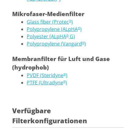
Mikrofaser-Medienfilter
Glass fiber (Protec
)
®
Polypropylene (ALpHA
)
®
Polyester (ALpHA
G)
®
Polypropylene (Vangard
)
®
Membranfilter für Luft und Gase
(hydrophob)
PVDF (Steridyne
)
®
PTFE (Ultradyne
)
®
Verfügbare
Filterkonfigurationen