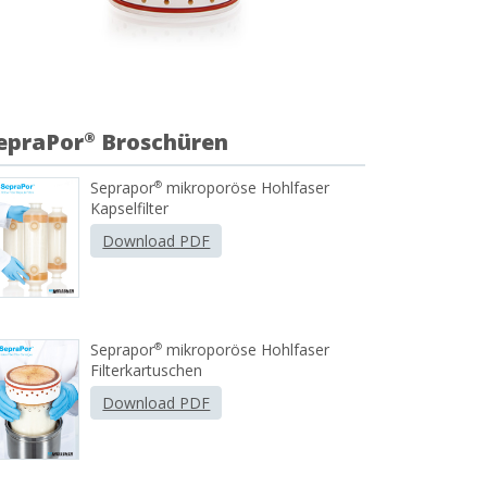
epraPor
Broschüren
®
Seprapor
mikroporöse Hohlfaser
®
Kapselfilter
Download PDF
Seprapor
mikroporöse Hohlfaser
®
Filterkartuschen
Download PDF