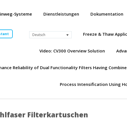
Einweg-Systeme
Dienstleistungen
Dokumentation
Freeze & Thaw Appli
stant
Deutsch
Video: CV300 Overview Solution
Advan
nce Reliability of Dual Functionality Filters Having Combi
Process Intensification Using Ho
lfaser Filterkartuschen