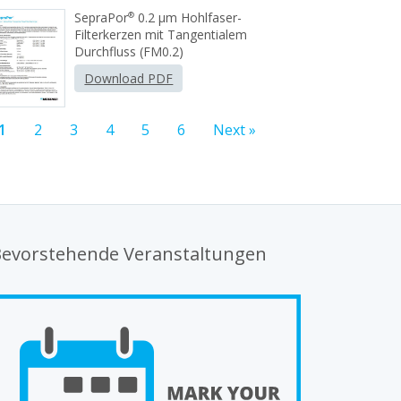
SepraPor
0.2 μm Hohlfaser-
®
Filterkerzen mit Tangentialem
Durchfluss (FM0.2)
Download PDF
1
2
3
4
5
6
Next »
evorstehende Veranstaltungen