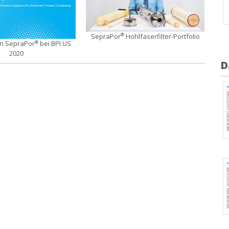
SepraPor
Hohlfaserfilter-Portfolio
®
in SepraPor
bei BPI US
®
2020
D