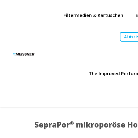
Skip
Skip
Zum
to
to
Inhalt
Filtermedien & Kartuschen
search
footer
springen
AI Assi
The Improved Performa
SepraPor
mikroporöse Hoh
®