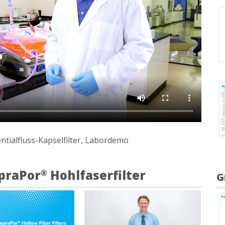
tialfluss-Kapselfilter, Labordemo
epraPor
Hohlfaserfilter
®
G