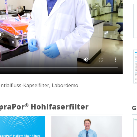
tialfluss-Kapselfilter, Labordemo
epraPor
Hohlfaserfilter
®
G