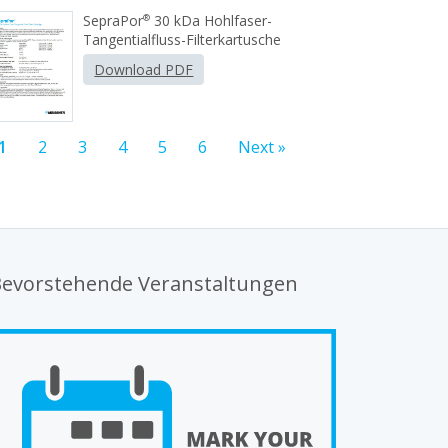
SepraPor
30 kDa Hohlfaser-
®
Tangentialfluss-Filterkartusche
Download PDF
1
2
3
4
5
6
Next »
evorstehende Veranstaltungen