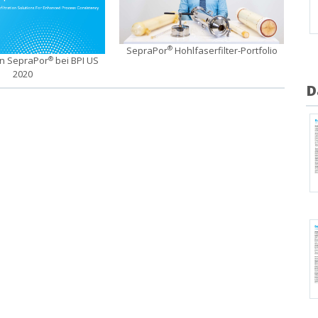
SepraPor
Hohlfaserfilter-Portfolio
®
in SepraPor
bei BPI US
®
2020
D