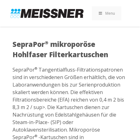
Skip
Skip
Zum
to
to
Inhalt
Menu
search
footer
springen
SepraPor
mikroporöse
®
Hohlfaser Filterkartuschen
SepraPor
Tangentialfluss-Filtrationspatronen
®
sind in verschiedenen Größen erhältlich, die von
Laboranwendungen bis zur Serienproduktion
skaliert werden können. Die effektiven
Filtrationsbereiche (EFA) reichen von 0,4 m 2 bis
8,3 m 2 / sup>. Die Kartuschen dienen zur
Nachrüstung von Edelstahlgehäusen für die
Steam-in-Place- (SIP) oder
Autoklavensterilisation. Mikroporöse
SepraPor
-Kartuschen sind in
®