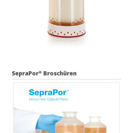
SepraPor
Broschüren
®