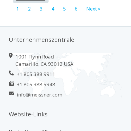
1
2
3
4
5
6
Next »
Unternehmenszentrale
1001 Flynn Road
Camarillo, CA 93012 USA
+1 805.388.9911
+1 805.388.5948
info@meissner.com
Website-Links