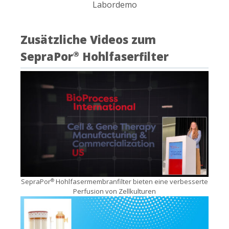
Labordemo
Zusätzliche Videos zum
SepraPor
Hohlfaserfilter
®
SepraPor
Hohlfasermembranfilter bieten eine verbesserte
®
Perfusion von Zellkulturen