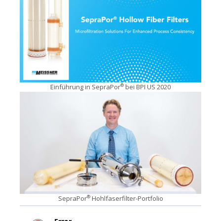
Einführung in SepraPor
bei BPI US 2020
®
SepraPor
Hohlfaserfilter-Portfolio
®