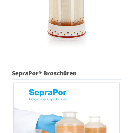
SepraPor
Broschüren
®