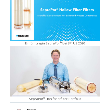
Einführung in SepraPor
bei BPI US 2020
®
SepraPor
Hohlfaserfilter-Portfolio
®