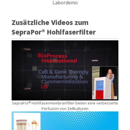
Labordemo
Zusätzliche Videos zum
SepraPor
Hohlfaserfilter
®
SepraPor
Hohlfasermembranfilter bieten eine verbesserte
®
Perfusion von Zellkulturen