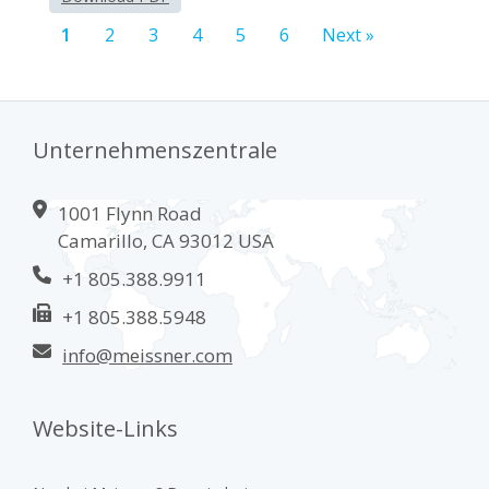
1
2
3
4
5
6
Next »
Unternehmenszentrale
1001 Flynn Road
Camarillo, CA 93012 USA
+1 805.388.9911
+1 805.388.5948
info@meissner.com
Website-Links