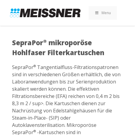
Skip
Skip
Zum
to
to
Inhalt
Menu
search
footer
springen
SepraPor
mikroporöse
®
Hohlfaser Filterkartuschen
SepraPor
Tangentialfluss-Filtrationspatronen
®
sind in verschiedenen Größen erhältlich, die von
Laboranwendungen bis zur Serienproduktion
skaliert werden können. Die effektiven
Filtrationsbereiche (EFA) reichen von 0,4 m 2 bis
8,3 m 2 / sup>. Die Kartuschen dienen zur
Nachrüstung von Edelstahlgehäusen für die
Steam-in-Place- (SIP) oder
Autoklavensterilisation. Mikroporöse
SepraPor
-Kartuschen sind in
®