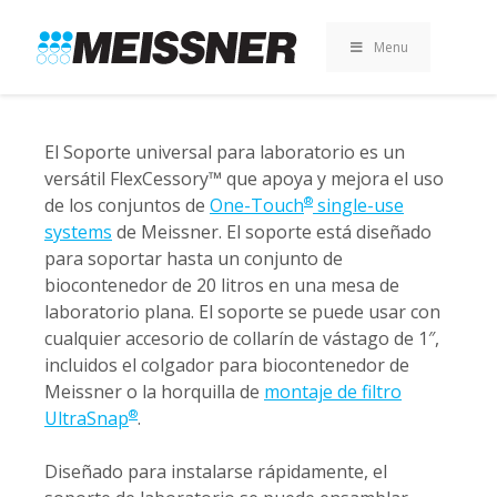
Skip
Skip
Saltar
to
to
al
Menu
search
footer
contenido
El Soporte universal para laboratorio es un
versátil FlexCessory™ que apoya y mejora el uso
de los conjuntos de
One-Touch
single-use
®
systems
de Meissner. El soporte está diseñado
para soportar hasta un conjunto de
biocontenedor de 20 litros en una mesa de
laboratorio plana. El soporte se puede usar con
cualquier accesorio de collarín de vástago de 1″,
incluidos el colgador para biocontenedor de
Meissner o la horquilla de
montaje de filtro
UltraSnap
.
®
Diseñado para instalarse rápidamente, el