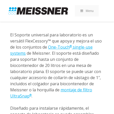
Skip
Skip
Saltar
to
to
al
Menu
search
footer
contenido
El Soporte universal para laboratorio es un
versátil FlexCessory™ que apoya y mejora el uso
de los conjuntos de
One-Touch
single-use
®
systems
de Meissner. El soporte está diseñado
para soportar hasta un conjunto de
biocontenedor de 20 litros en una mesa de
laboratorio plana. El soporte se puede usar con
cualquier accesorio de collarín de vástago de 1″,
incluidos el colgador para biocontenedor de
Meissner o la horquilla de
montaje de filtro
UltraSnap
.
®
Diseñado para instalarse rápidamente, el