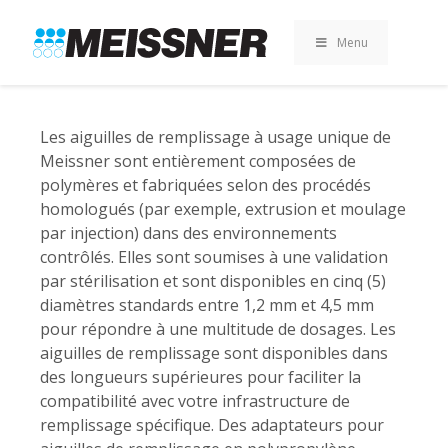
Skip
Skip
Aller
to
to
au
Menu
search
footer
contenu
Les aiguilles de remplissage à usage unique de
Meissner sont entièrement composées de
polymères et fabriquées selon des procédés
homologués (par exemple, extrusion et moulage
par injection) dans des environnements
contrôlés. Elles sont soumises à une validation
par stérilisation et sont disponibles en cinq (5)
diamètres standards entre 1,2 mm et 4,5 mm
pour répondre à une multitude de dosages. Les
aiguilles de remplissage sont disponibles dans
des longueurs supérieures pour faciliter la
compatibilité avec votre infrastructure de
remplissage spécifique. Des adaptateurs pour