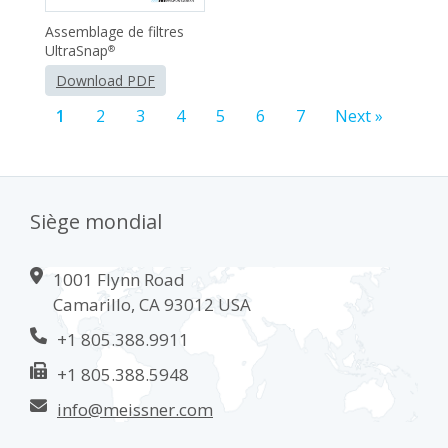
Assemblage de filtres
UltraSnap
®
Download PDF
1
2
3
4
5
6
7
Next »
Siège mondial
1001 Flynn Road
Camarillo, CA 93012 USA
+1 805.388.9911
+1 805.388.5948
info@meissner.com