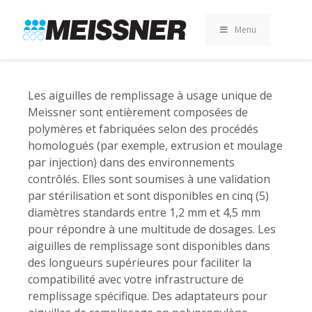
Skip
Skip
Aller
to
to
au
Menu
search
footer
contenu
Les aiguilles de remplissage à usage unique de
Meissner sont entièrement composées de
polymères et fabriquées selon des procédés
homologués (par exemple, extrusion et moulage
par injection) dans des environnements
contrôlés. Elles sont soumises à une validation
par stérilisation et sont disponibles en cinq (5)
diamètres standards entre 1,2 mm et 4,5 mm
pour répondre à une multitude de dosages. Les
aiguilles de remplissage sont disponibles dans
des longueurs supérieures pour faciliter la
compatibilité avec votre infrastructure de
remplissage spécifique. Des adaptateurs pour