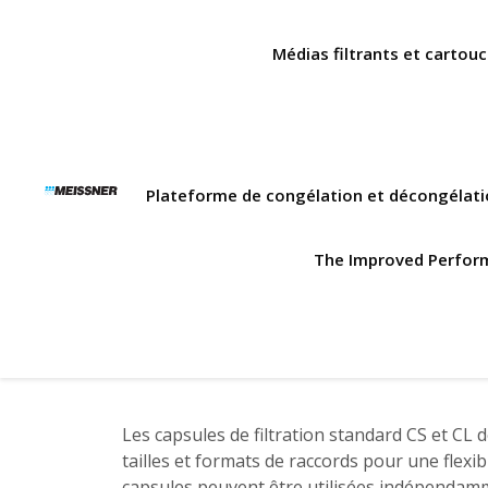
Skip
Skip
Aller
to
to
au
Médias filtrants et cartou
search
footer
contenu
Plateforme de congélation et décongélati
The Improved Performa
Les capsules de filtration standard CS et C
tailles et formats de raccords pour une flexib
capsules peuvent être utilisées indépendam