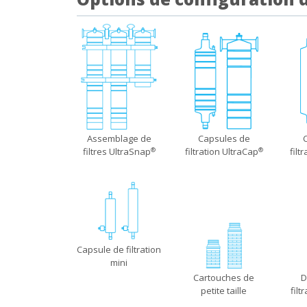
Assemblage de
Capsules de
filtres UltraSnap
filtration UltraCap
filt
®
®
Capsule de filtration
mini
Cartouches de
D
petite taille
filt