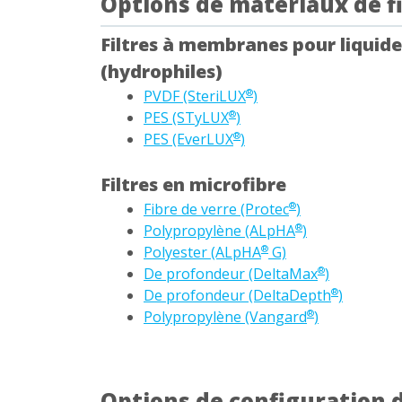
Options de matériaux de fi
Filtres à membranes pour liquide
(hydrophiles)
PVDF (SteriLUX
)
®
PES (STyLUX
)
®
PES (EverLUX
)
®
Filtres en microfibre
Fibre de verre (Protec
)
®
Polypropylène (ALpHA
)
®
Polyester (ALpHA
G)
®
De profondeur (DeltaMax
)
®
De profondeur (DeltaDepth
)
®
Polypropylène (Vangard
)
®
Options de configuration d