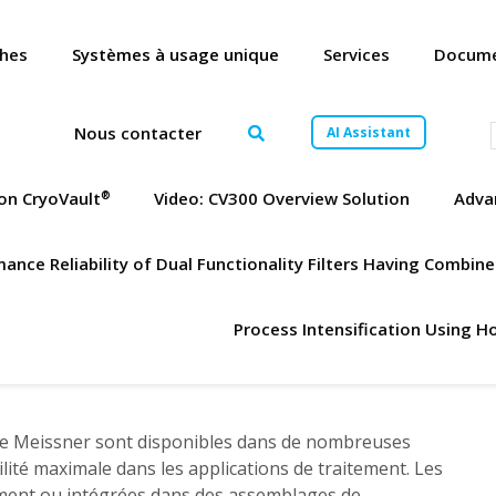
ches
Systèmes à usage unique
Services
Docume
Nous contacter
AI Assistant
on CryoVault
Video: CV300 Overview Solution
Advan
®
nce Reliability of Dual Functionality Filters Having Combi
Process Intensification Using Ho
L de Meissner sont disponibles dans de nombreuses
ilité maximale dans les applications de traitement. Les
ment ou intégrées dans des assemblages de