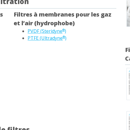
ltration
s
Filtres à membranes pour les gaz
et l’air (hydrophobe)
PVDF (Steridyne
)
®
PTFE (Ultradyne
)
®
F
C
e filtres