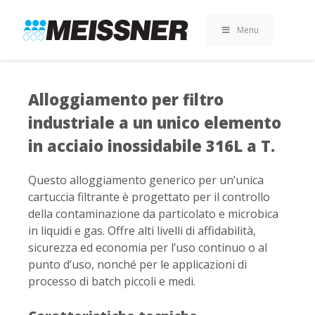
Skip
Skip
Vai
to
to
al
Menu
search
footer
contenuto
Alloggiamento per filtro
industriale a un unico elemento
in acciaio inossidabile 316L a T.
Questo alloggiamento generico per un’unica
cartuccia filtrante è progettato per il controllo
della contaminazione da particolato e microbica
in liquidi e gas. Offre alti livelli di affidabilità,
sicurezza ed economia per l’uso continuo o al
punto d’uso, nonché per le applicazioni di
processo di batch piccoli e medi.