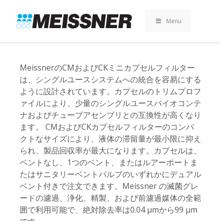
Skip
Skip
コ
to
to
ン
Menu
search
footer
テ
ン
ツ
へ
MeissnerのCMおよびCKミニカプセルフィルター
ス
は、シングルユースシステムへの統合を容易にする
キ
ように設計されています。カプセルのトリムプロフ
ッ
ァイルにより、少量のシングルユースバイオコンテ
プ
ナおよびチューブアセンブリとの互換性が高くなり
ます。 CMおよびCKカプセルフィルターのコンパ
クトなサイズにより、液体の滞留量が最小限に抑え
られ、製品回収率が最大になります。カプセルは、
ベントなし、1つのベント、またはルアーポートま
たはサニタリーベントバルブのいずれかにデュアル
ベント付きで注文できます。Meissner の滅菌グレ
ードの濾過、浄化、精製、および前濾過媒体の全範
囲で利用可能で、絶対除去率は0.04 µmから99 µm