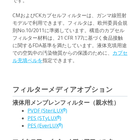
です。
CMおよびCKカプセルフィルターは、ガンマ線照射
モデルで利用できます。フィルタは、欧州委員会規
則No.10/2011に準拠しています。構造のカプセル
フィルター材料は、21 CFR 177に基づく食品接触
に関するFDA基準を満たしています。液体充填用途
での空気中の汚染物質からの保護のために、
カプセ
ル充填ベルを
指定できます。
フィルターメディアオプション
液体用メンブレンフィルター（親水性）
PVDF (SteriLUX
)
®
PES (STyLUX
)
®
PES (EverLUX
)
®