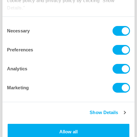
cookie policy and privacy policy by clicking "Show
Details."
Consent
Necessary
Selection
ディスクフィルター
Preferences
10″カートリッジあたりの一般的な
水流量
Analytics
Marketing
Show Details
Allow all