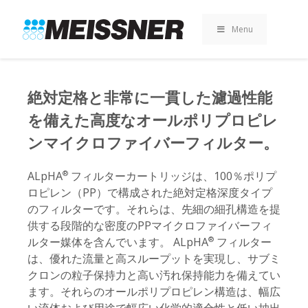
Skip
Skip
コ
to
to
ン
Menu
search
footer
テ
ン
ツ
へ
絶対定格と非常に一貫した濾過性能
ス
を備えた高度なオールポリプロピレ
キ
ッ
ンマイクロファイバーフィルター。
プ
ALpHA
フィルターカートリッジは、100％ポリプ
®
ロピレン（PP）で構成された絶対定格深度タイプ
のフィルターです。それらは、先細の細孔構造を提
供する段階的な密度のPPマイクロファイバーフィ
ルター媒体を含んでいます。 ALpHA
フィルター
®
は、優れた流量と高スループットを実現し、サブミ
クロンの粒子保持力と高い汚れ保持能力を備えてい
ます。それらのオールポリプロピレン構造は、幅広