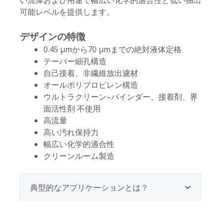
い流体および用途で幅広い化学的適合性と低い抽出
可能レベルを提供します。
デザインの特徴
0.45 µmから70 µmまでの絶対液体定格
テーパー細孔構造
自己接着、非繊維放出濾材
オールポリプロピレン構造
ウルトラクリーン–バインダー、接着剤、界
面活性剤 不使用
高流量
高い汚れ保持力
幅広い化学的適合性
クリーンルーム製造
典型的なアプリケーションとは？