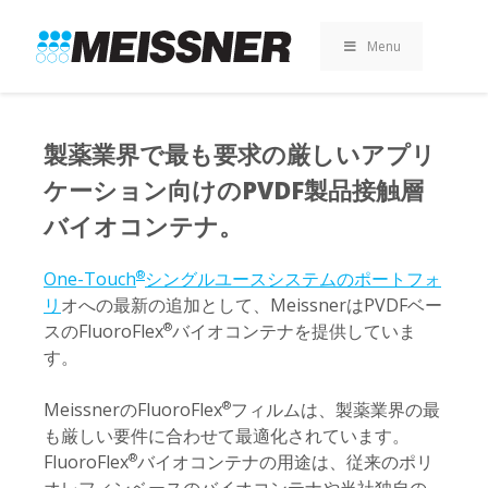
Skip
Skip
コ
to
to
ン
Menu
search
footer
テ
ン
ツ
へ
製薬業界で最も要求の厳しいアプリ
ス
ケーション向けのPVDF製品接触層
キ
ッ
バイオコンテナ
。
プ
One-Touch
シングルユースシステムのポートフォ
®
リ
オへの最新の追加として、MeissnerはPVDFベー
スのFluoroFlex
バイオコンテナを提供していま
®
す。
MeissnerのFluoroFlex
フィルムは、製薬業界の最
®
も厳しい要件に合わせて最適化されています。
FluoroFlex
バイオコンテナの用途は、従来のポリ
®