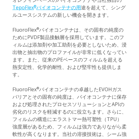
オレフィンベースのバイオコンテナや当社独自の
TepoFlex
バイオコンテナの用
途を超えて、シング
®
ルユースシステムの新しい機会を開きます。
FluoroFlex
バイオコンテナは、その固有の純度の
®
ためにPVDF製品接触層を採用しています。このフ
ィルムは添加剤や加工助剤を必要としないため、浸
出物と抽出物のプロファイルが非常に低くなってい
ます。また、従来のPEベースのフィルムを超える
熱安定性、化学的耐性、および堅牢性も提供しま
す。
FluoroFlex
バイオコンテナの卓越したEVOHガス
®
バリアとその固有の純度は、バイオコンテナに保存
および処理されたプロセスソリューションとAPIの
劣化のリスクを軽減するのに役立ちます。さらに、
フィルムの構造にエラストマー熱可塑性（TPU）
強度層があるため、フィルムは強力でありながら柔
軟性が高くなります。当社の溶接技術は、シーム強