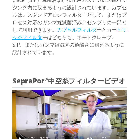
place（SIP）滅菌および操作用のステンレス鋼ハウ
ジング内に収まるように設計されています。カプセ
ルは、スタンドアロンフィルターとして、またはプ
ロセス対応のガンマ線滅菌済みアセンブリの一部と
して利用できます。
カプセルフィルタ
ーとカー
トリ
ッジフィルタ
ーはどちらも、オートクレーブ、
SIP、またはガンマ線滅菌の過酷さに耐えるように
設計されています。
SepraPor
中空糸フィルタービデオ
®