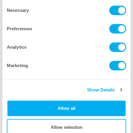
Consent
Necessary
Selection
Preferences
Analytics
Marketing
SepraPor
中空糸フィルターカートリッジ
®
Download PDF
Show Details
Allow all
Allow selection