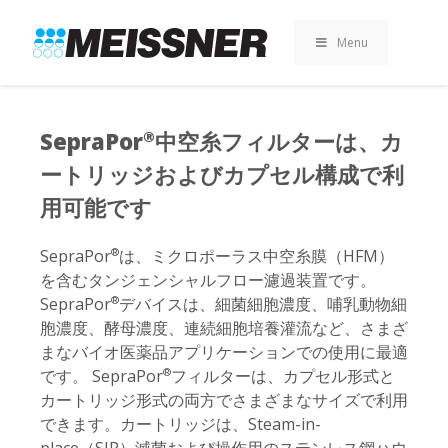
Skip
Skip
コ
to
to
ン
Menu
search
footer
テ
ン
ツ
へ
SepraPor
中空糸フィルターは、カ
®
ス
ートリッジおよびカプセル構成で利
キ
ッ
用可能です
プ
SepraPor
は、ミクロポーラス中空糸膜（HFM）
®
を含むタンジェンシャルフロー濾過装置です。
SepraPor
デバイスは、細菌細胞濃度、哺乳動物細
®
胞濃度、酵母濃度、連続細胞培養灌流など、さまざ
まなバイオ医薬品アプリケーションでの使用に最適
です。 SepraPor
フィルターは、カプセル形式と
®
カートリッジ形式の両方でさまざまなサイズで利用
できます。カートリッジは、Steam-in-