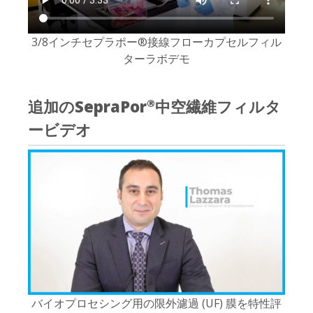
3/8インチセプラポー®接線フローカプセルフィル
ターラボデモ
追加のSepraPor
中空繊維フィルタ
®
ービデオ
バイオプロセシング用の限外濾過 (UF) 膜を特性評