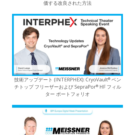
価する改良された方法
技術アップデート (INTERPHEX): CryoVault
ベン
®
チトップ フリーザーおよび SepraPor
HF フィル
®
ター ポートフォリオ