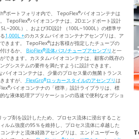
h
ポートフォリオ内で、 TepoFlex
バイオコンテナは
®
®
epoFlex
バイオコンテナは、2Dエンドポート設計
®
L~200L）、および3D設計 （100L~1000L）の標準サ
る
1,000L +
のカスタムバイオコンテナアセンブリは、ア
す。 TepoFlex
はお客様が指定したチューブの
®
り付けるか、
BioFlex
流体パス/チューブアセンブリ
と一
®
ができます。カスタムバイオコンテナは、顧客の既存の
ングシステムの要件を満たすように設計できます。
なバイオコンテナは、少量のプロセス量の無菌トランス
きますが、
FlexGro
ロッカースタイルのアセンブリ
は
®
ex
バイオコンテナの「標準」設計ライブラリは、標
®
的な液体処理アプリケーションの迅速で便利なオプショ
リップ剤を設計したため、プロセス流体に浸出すること
ィルム強度の95％を維持し、プロセス流体に卓越した
T
オコンテナと流体経路アセンブリは、エンドユーザーを
®