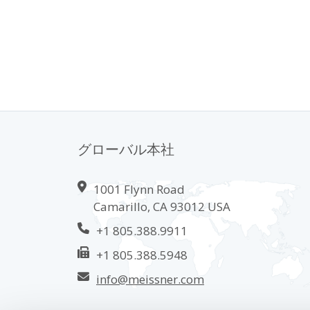
グローバル本社
1001 Flynn Road
Camarillo, CA 93012 USA
+1 805.388.9911
+1 805.388.5948
info@meissner.com