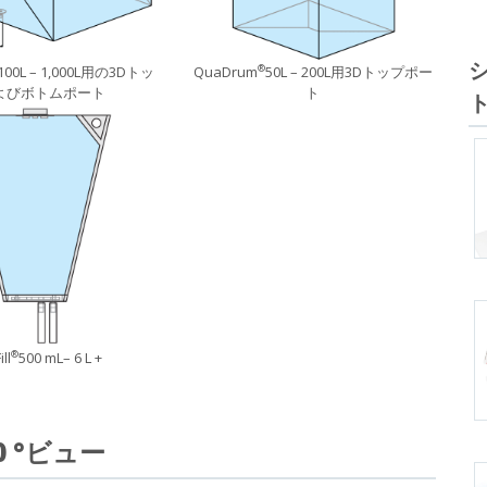
100L – 1,000L用の3Dトッ
QuaDrum
50L – 200L用3Dトップポー
®
よびボトムポート
ト
ll
500 mL– 6 L +
®
60 °ビュー