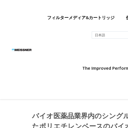
Skip
Skip
コ
to
to
ン
search
footer
テ
フィルターメディア&カートリッジ
ン
ツ
日本語
へ
ス
キ
ッ
プ
The Improved Performa
バイオ医薬品業界内のシング
たポリエチレンベースのバイ