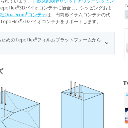
えられています。
FlexStation
リジッドアウターシッピン
T
epoFlex
3Dバイオコンテナに適合し、シッピングおよ
®
社QuaDrum
コンテナ
は、円筒形ドラムコンテナの代
®
oFlex
3Dバイオコンテナをサポートします。
®
のTepoFlex
フィルムプラットフォームから
®
ズ
T