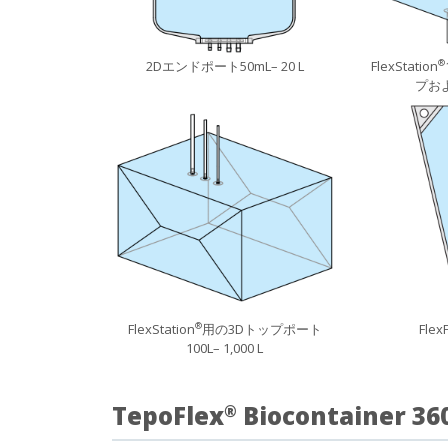
2Dエンドポート50mL– 20 L
FlexStation
®
プお
FlexStation
用の3Dトップポート
FlexFi
®
100L– 1,000 L
TepoFlex
Biocontainer 3
®