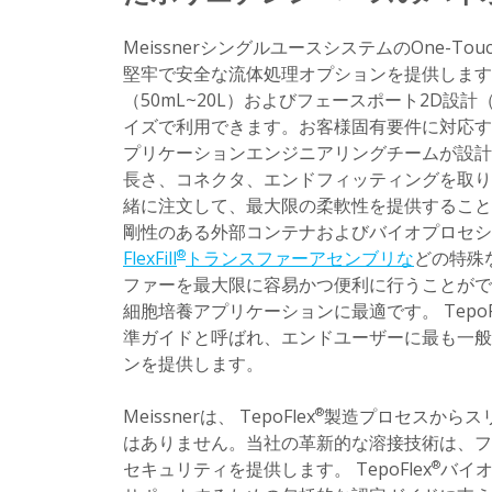
MeissnerシングルユースシステムのOne-Touc
堅牢で安全な流体処理オプションを提供します。 T
（50mL~20L）およびフェースポート2D設計（5
イズで利用できます。お客様固有要件に対応す
プリケーションエンジニアリングチームが設計できま
長さ、コネクタ、エンドフィッティングを取
緒に注文して、最大限の柔軟性を提供すること
剛性のある外部コンテナおよびバイオプロセシ
FlexFill
トランスファーアセンブリな
どの特殊
®
ファーを最大限に容易かつ便利に行うことがで
細胞培養アプリケーションに最適です。 TepoFl
準ガイドと呼ばれ、エンドユーザーに最も一般
ンを提供します。
Meissnerは、 TepoFlex
製造プロセスからス
®
はありません。当社の革新的な溶接技術は、フ
セキュリティを提供します。 TepoFlex
バイ
®