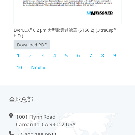
EverLUX
0.2 μm 大型胶囊过滤器 (STS0.2) (UltraCap
®
®
H.D.)
Download PDF
1
2
3
4
5
6
7
8
9
10
Next »
全球总部
1001 Flynn Road
Camarillo, CA 93012 USA
+1 805.388.9911