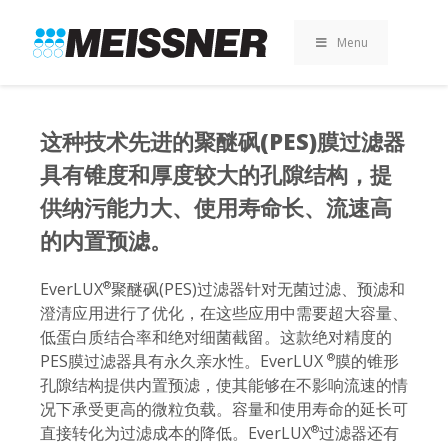
Skip
Skip
跳
to
to
至
Menu
search
footer
内
容
这种技术先进的聚醚砜(PES)膜过滤器
具有锥度和厚度较大的孔隙结构，提
供纳污能力大、使用寿命长、流速高
的内置预滤。
EverLUX
聚醚砜(PES)过滤器针对无菌过滤、预滤和
®
澄清应用进行了优化，在这些应用中需要超大容量、
低蛋白质结合率和绝对细菌截留。这款绝对精度的
PES膜过滤器具有永久亲水性。EverLUX
膜的锥形
®
孔隙结构提供内置预滤，使其能够在不影响流速的情
况下承受更高的微粒负载。容量和使用寿命的延长可
直接转化为过滤成本的降低。EverLUX
过滤器还有
®