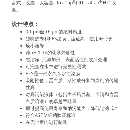
盘式、胶囊、大容量UltraCap
和UltraCap
H.D.胶
®
®
囊。
设计特点：
0.1 µm至0.6 µm的绝对精度
独特的专利PES滤膜，流速高，使用寿命长
最小压降
跨pH 1-14的化学兼容性
超洁净–无添加剂、表面活性剂或后处理
可完全在水中进行完整性测试
PES是一种永久亲水性滤膜
吸附性低，蛋白质、活性成分和防腐剂的传输
性高
对高污染液体（包括生长培养基、血清和含蛋
白质溶液）的卓越吞吐量
通过提高使用寿命和纳污能力，降低过滤成本
符合ASTM细菌验证标准
在无尘室内进行制造