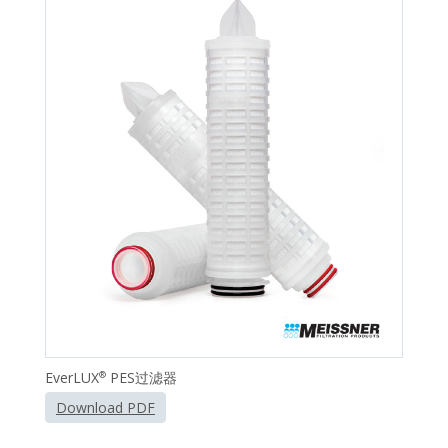
EverLUX
PES过滤器
®
Download PDF