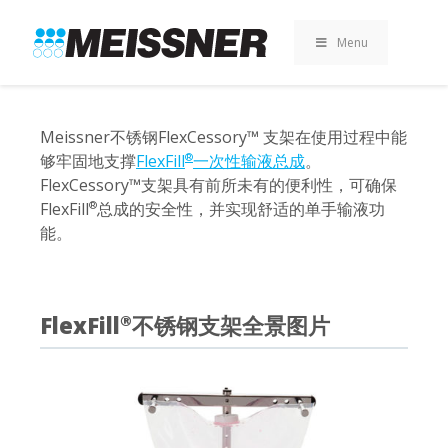
Skip
Skip
跳
to
to
至
Menu
search
footer
内
容
Meissner不锈钢FlexCessory™ 支架在使用过程中能
够牢固地支撑
FlexFill
一次性输液总成
。
®
FlexCessory™支架具有前所未有的便利性，可确保
FlexFill
总成的安全性，并实现舒适的单手输液功
®
能。
FlexFill
不锈钢支架全景图片
®