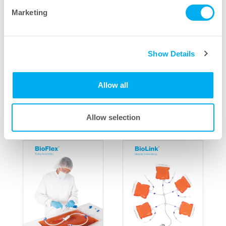
Marketing
Show Details
Allow all
Allow selection
一次性系统产品手册