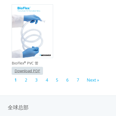
BioFlex
PVC 管
®
Download PDF
1
2
3
4
5
6
7
Next »
全球总部