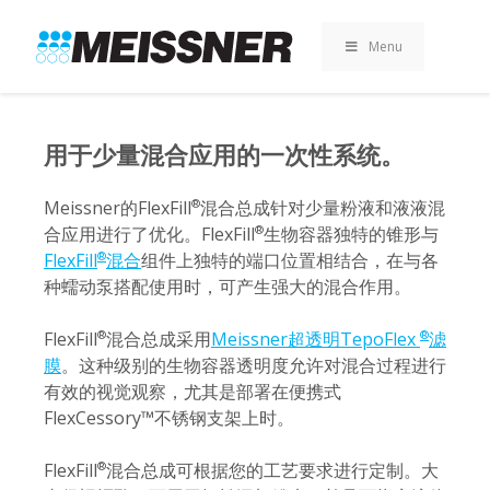
Skip
Skip
跳
to
to
至
Menu
search
footer
内
容
用于少量混合应用的一次性系统。
Meissner的FlexFill
混合总成针对少量粉液和液液混
®
合应用进行了优化。FlexFill
生物容器独特的锥形与
®
FlexFill
混合
组件上独特的端口位置相结合，在与各
®
种蠕动泵搭配使用时，可产生强大的混合作用。
FlexFill
混合总成采用
Meissner超透明TepoFlex
滤
®
®
膜
。这种级别的生物容器透明度允许对混合过程进行
有效的视觉观察，尤其是部署在便携式
FlexCessory™不锈钢支架上时。
FlexFill
混合总成可根据您的工艺要求进行定制。大
®