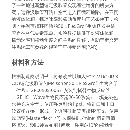
了一种通过新型锚定汲取管实现灌注培养的解决方
案，这种汲取管可防止空气进入再循环通路。在不同
的液体体积、摇动速率和摇动角度的工艺条件下，检
测连接到再循环回路的50 L FlexGro
生物容器中是
®
否存在空气夹带现象。实验数据提供了对液体体积、
摇动速率和摇动角度之间关系的见解，有助于定义灌
注系统工艺参数的经验证可接受范围(PAR)。
材料和方法
根据制造商说明书，将修改后以加入¼” x 7/16″ (ID x
OD)锚定汲取管的Meissner 50 L FlexGro
生物容器
®
（件号B12R00505-006）安装到摇臂生物反应器
（GEHC，Wave生物反应器20/50系统），填充染色
水并充入空气，使压强达到约1 psi。将进口和出口
软管相连接，形成一个透明硅胶管再循环流道。使用
蠕动泵(Masterflex
I/P) 来保持8 L/min的恒定再循
®
环流速。测试装置如图1所示。采用6-10°的摇动角