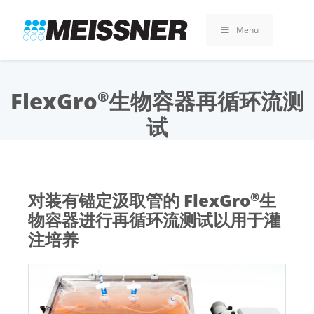
Skip
Skip
跳
to
to
至
Menu
search
footer
内
容
FlexGro
生物容器再循环流测
®
试
对装有锚定汲取管的 FlexGro
生
®
物容器进行再循环流测试以用于灌
注培养