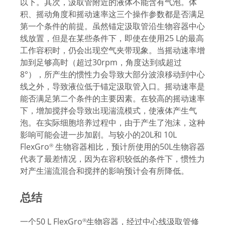
以下。其次，汲取管附近的液体不能含有气泡。体
积、摇动角度和摇动速率这三个操作参数都是否满足
第一个条件的前提。虽然锚定汲取管沿生物容器中心
线放置，但是在某些条件下，即使在使用25 L的最高
工作容积时，仍会出现空气夹带现象。当摇动速率增
加到足够高时（超过30rpm，角度达到或超过
8°），所产生的惯性力会导致大部分波浪移动到中心
线之外，导致液位低于锚定汲取管入口。摇动速率是
能否满足第二个条件的主要因素。在较高的摇动速率
下，增加搅拌会导致出现湍流模式，使液体产生气
泡。在实际细胞培养过程中，由于产生了泡沫，这种
影响可能会进一步加剧。与较小的20L和 10L
FlexGro
生物容器相比，预计所使用的50L生物容器
®
代表了最差情况，因为在容积较低的条件下，惯性力
对产生湍流混合和搅拌的影响预计会有所降低。
总结
一个50 L FlexGro
生物容器，经过中心线汲取管修
®