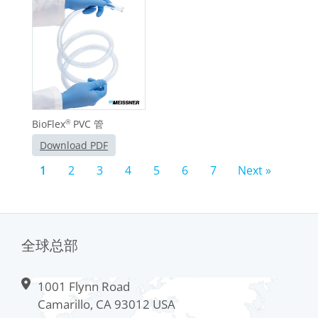
BioFlex
PVC 管
®
Download PDF
1
2
3
4
5
6
7
Next »
全球总部
1001 Flynn Road
Camarillo, CA 93012 USA