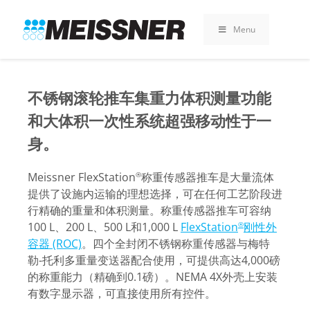
Skip
Skip
跳
to
to
至
Menu
search
footer
内
容
不锈钢滚轮推车集重力体积测量功能
和大体积一次性系统超强移动性于一
身。
Meissner FlexStation
称重传感器推车是大量流体
®
提供了设施内运输的理想选择，可在任何工艺阶段进
行精确的重量和体积测量。称重传感器推车可容纳
100 L、200 L、500 L和1,000 L
FlexStation
刚性外
®
容器 (ROC)
。四个全封闭不锈钢称重传感器与梅特
勒-托利多重量变送器配合使用，可提供高达4,000磅
的称重能力（精确到0.1磅）。NEMA 4X外壳上安装
有数字显示器，可直接使用所有控件。