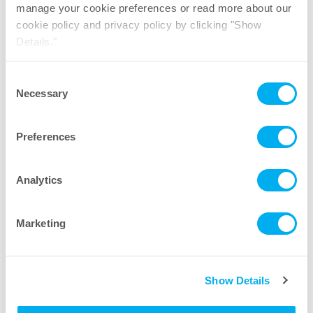
manage your cookie preferences or read more about our
cookie policy and privacy policy by clicking "Show
Details."
针夹适配器
Consent
Necessary
欢迎垂询。给我们的行业专家留言。
Selection
Preferences
Analytics
Marketing
Show Details