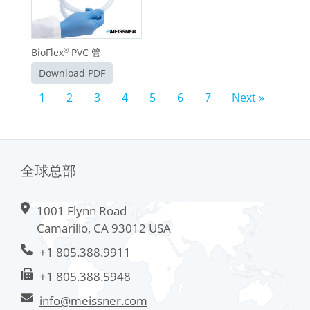
BioFlex
PVC 管
®
Download PDF
1
2
3
4
5
6
7
Next »
全球总部
1001 Flynn Road
Camarillo, CA 93012 USA
+1 805.388.9911
+1 805.388.5948
info@meissner.com