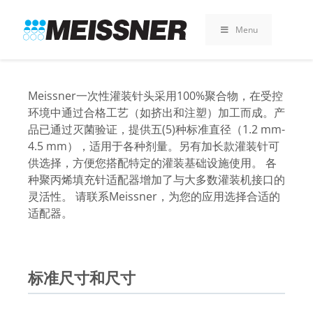
Skip
Skip
跳
to
to
至
Menu
search
footer
内
容
Meissner一次性灌装针头采用100%聚合物，在受控
环境中通过合格工艺（如挤出和注塑）加工而成。产
品已通过灭菌验证，提供五(5)种标准直径（1.2 mm-
4.5 mm），适用于各种剂量。另有加长款灌装针可
供选择，方便您搭配特定的灌装基础设施使用。 各
种聚丙烯填充针适配器增加了与大多数灌装机接口的
灵活性。 请联系Meissner，为您的应用选择合适的
适配器。
标准尺寸和尺寸