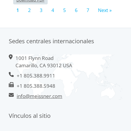
1
2
3
4
5
6
7
Next »
Sedes centrales internacionales
1001 Flynn Road
Camarillo, CA 93012 USA
+1 805.388.9911
+1 805.388.5948
info@meissner.com
Vínculos al sitio