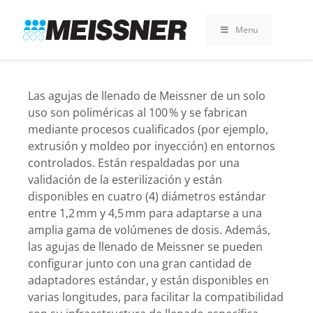
Skip
Skip
Saltar
to
to
al
Menu
search
footer
contenido
Las agujas de llenado de Meissner de un solo
uso son poliméricas al 100 % y se fabrican
mediante procesos cualificados (por ejemplo,
extrusión y moldeo por inyección) en entornos
controlados. Están respaldadas por una
validación de la esterilización y están
disponibles en cuatro (4) diámetros estándar
entre 1,2 mm y 4,5 mm para adaptarse a una
amplia gama de volúmenes de dosis. Además,
las agujas de llenado de Meissner se pueden
configurar junto con una gran cantidad de
adaptadores estándar, y están disponibles en
varias longitudes, para facilitar la compatibilidad