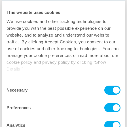
This website uses cookies
We use cookies and other tracking technologies to
provide you with the best possible experience on our
website, and to analyze and understand our website
traffic. By clicking Accept Cookies, you consent to our
use of cookies and other tracking technologies. You can
manage your cookie preferences or read more about our
cookie policy and privacy policy by clicking "Show
Details."
Adaptador de clip de aguja
Consent
Necessary
Selection
Hablemos. Enviar un mensaje a
nuestros expertos de la
Preferences
industria.
Analytics