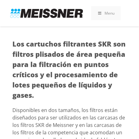
Skip
Skip
Saltar
to
to
al
Menu
search
footer
contenido
Los cartuchos filtrantes SKR son
filtros plisados de área pequeña
para la filtración en puntos
críticos y el procesamiento de
lotes pequeños de líquidos y
gases.
Disponibles en dos tamaños, los filtros están
diseñados para ser utilizados en las carcasas de
los filtros SKR de Meissner y en las carcasas de
los filtros de la competencia que acomodan un