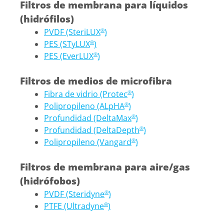
Filtros de membrana para líquidos
(hidrófilos)
PVDF (SteriLUX
)
®
PES (STyLUX
)
®
PES (EverLUX
)
®
Filtros de medios de microfibra
Fibra de vidrio (Protec
)
®
Polipropileno (ALpHA
)
®
Profundidad (DeltaMax
)
®
Profundidad (DeltaDepth
)
®
Polipropileno (Vangard
)
®
Filtros de membrana para aire/gas
(hidrófobos)
PVDF (Steridyne
)
®
PTFE (Ultradyne
)
®