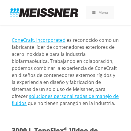
Skip
Skip
Saltar
to
to
al
Menu
search
footer
contenido
ConeCraft, Incorporated
es reconocido como un
fabricante líder de contenedores exteriores de
acero inoxidable para la industria
biofarmacéutica. Trabajando en colaboración,
podemos combinar la experiencia de ConeCraft
en diseños de contenedores externos rígidos y
la experiencia en diseño y fabricación de
sistemas de un solo uso de Meissner, para
ofrecer
soluciones personalizadas de manejo de
fluidos
que no tienen parangón en la industria.
3000 L TepoFlex
Video de
®