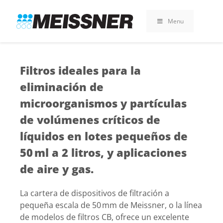
Skip
Skip
Saltar
to
to
al
Menu
search
footer
contenido
Filtros ideales para la
eliminación de
microorganismos y partículas
de volúmenes críticos de
líquidos en lotes pequeños de
50 ml a 2 litros, y aplicaciones
de aire y gas.
La cartera de dispositivos de filtración a
pequeña escala de 50 mm de Meissner, o la línea
de modelos de filtros CB, ofrece un excelente