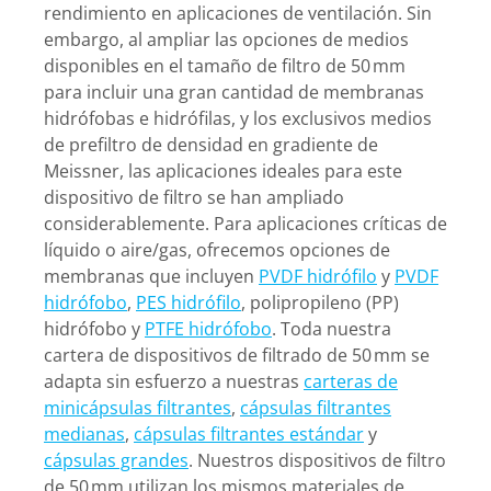
rendimiento en aplicaciones de ventilación. Sin
embargo, al ampliar las opciones de medios
disponibles en el tamaño de filtro de 50 mm
para incluir una gran cantidad de membranas
hidrófobas e hidrófilas, y los exclusivos medios
de prefiltro de densidad en gradiente de
Meissner, las aplicaciones ideales para este
dispositivo de filtro se han ampliado
considerablemente. Para aplicaciones críticas de
líquido o aire/gas, ofrecemos opciones de
membranas que incluyen
PVDF hidrófilo
y
PVDF
hidrófobo
,
PES hidrófilo
, polipropileno (PP)
hidrófobo y
PTFE hidrófobo
. Toda nuestra
cartera de dispositivos de filtrado de 50 mm se
adapta sin esfuerzo a nuestras
carteras de
minicápsulas filtrantes
,
cápsulas filtrantes
medianas
,
cápsulas filtrantes estándar
y
cápsulas grandes
. Nuestros dispositivos de filtro
de 50 mm utilizan los mismos materiales de