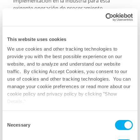
implementación en la industria para esta
exigente operación de procesamiento.
Productos de Filtración
This website uses cookies
We use cookies and other tracking technologies to
Los filtros Meissner están diseñados para
provide you with the best possible experience on our
aplicaciones farmacéuticas y biotecnológicas,
website, and to analyze and understand our website
ofreciendo opciones escalables, bajos niveles de
traffic. By clicking Accept Cookies, you consent to our
extractables, configuraciones personalizables y
use of cookies and other tracking technologies. You can
soporte técnico experto para un rendimiento de
manage your cookie preferences or read more about our
filtración optimizado.
cookie policy and privacy policy by clicking "Show
Details."
Consent
Sistemas de Un Solo Uso
Necessary
Selection
Los Sistemas de Un Solo Uso de Meissner