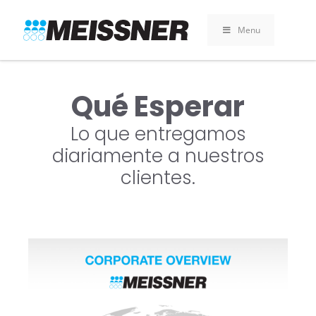
Skip
Skip
Saltar
to
to
al
Menu
search
footer
contenido
Qué Esperar
Lo que entregamos
diariamente a nuestros
clientes.