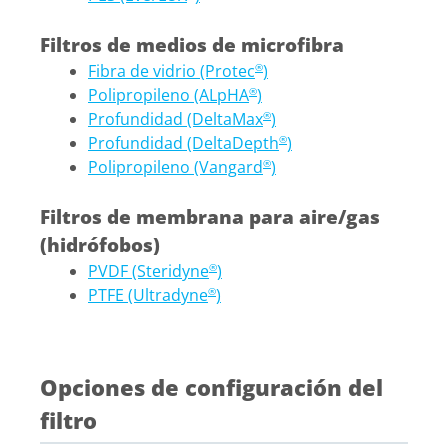
Filtros de medios de microfibra
Fibra de vidrio (Protec
)
®
Polipropileno (ALpHA
)
®
Profundidad (DeltaMax
)
®
Profundidad (DeltaDepth
)
®
Polipropileno (Vangard
)
®
Filtros de membrana para aire/gas
(hidrófobos)
PVDF (Steridyne
)
®
PTFE (Ultradyne
)
®
Opciones de configuración del
filtro