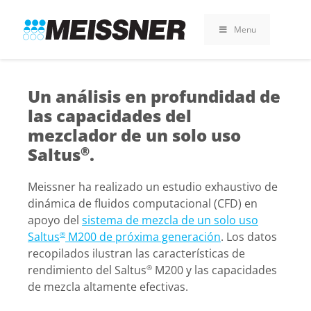
Skip
Skip
Saltar
to
to
al
Menu
search
footer
contenido
Un análisis en profundidad de
las capacidades del
mezclador de un solo uso
Saltus
.
®
Meissner ha realizado un estudio exhaustivo de
dinámica de fluidos computacional (CFD) en
apoyo del
sistema de mezcla de un solo uso
Saltus
M200 de próxima generación
. Los datos
®
recopilados ilustran las características de
rendimiento del Saltus
M200 y las capacidades
®
de mezcla altamente efectivas.