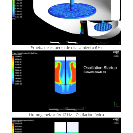
Prueba de esfuerzo de cizallamiento 6 Hz
Homogeneización 12 Hz – Oscilación única