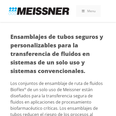
Skip
Skip
Saltar
to
to
al
Menu
search
footer
contenido
Ensamblajes de tubos seguros y
personalizables para la
transferencia de fluidos en
sistemas de un solo uso y
sistemas convencionales.
Los conjuntos de ensamblaje de ruta de fluidos
BioFlex
de un solo uso de Meissner están
®
diseñados para la transferencia segura de
fluidos en aplicaciones de procesamiento
biofarmacéutico críticas. Los ensamblajes de
tubos reducen el riesgo de los procesos al