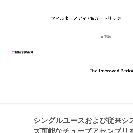
Skip
Skip
コ
to
to
ン
search
footer
テ
フィルターメディア&カートリッジ
ン
ツ
日本語
へ
ス
キ
ッ
プ
The Improved Perfor
シングルユースおよび従来シ
ズ可能なチューブアセンブリ