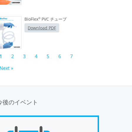
BioFlex
PVC チューブ
®
Download PDF
1
2
3
4
5
6
7
Next »
今後のイベント