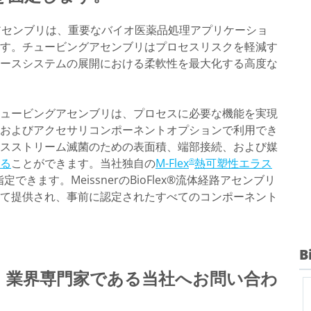
アセンブリは、重要なバイオ医薬品処理アプリケーショ
す。チュービングアセンブリはプロセスリスクを軽減す
ースシステムの展開における柔軟性を最大化する高度な
ュービングアセンブリは、プロセスに必要な機能を実現
およびアクセサリコンポーネントオプションで利用でき
スストリーム滅菌のための表面積、端部接続、および媒
る
ことができます。当社独自の
M-Flex
熱可塑性エラス
®
きます。MeissnerのBioFlex®流体経路アセンブリ
て提供され、事前に認定されたすべてのコンポーネント
B
。業界専門家である当社へお問い合わ