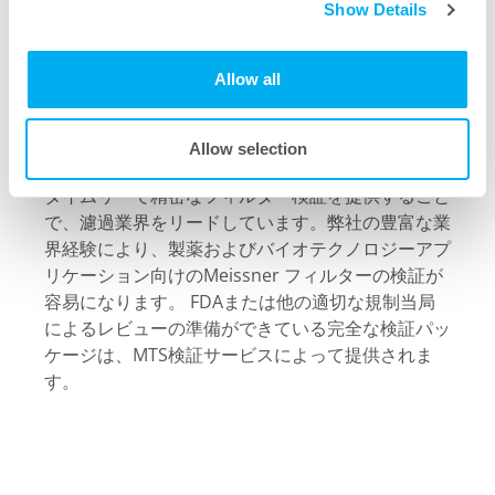
るすべてのMeissner製品および業界に対して技術
Show Details
サポートを提供します。業界専門家である科学者と
技術スタッフが、お客様の技術的な濾過の問題を解
Allow all
決し、お客様のニーズにお応えする準備ができてい
ます。
Allow selection
MTS Validation Servicesは、製薬業界のお客様に
タイムリーで精密なフィルター検証を提供すること
で、濾過業界をリードしています。弊社の豊富な業
界経験により、製薬およびバイオテクノロジーアプ
リケーション向けのMeissner フィルターの検証が
容易になります。 FDAまたは他の適切な規制当局
によるレビューの準備ができている完全な検証パッ
ケージは、MTS検証サービスによって提供されま
す。