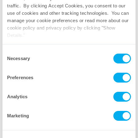
traffic. By clicking Accept Cookies, you consent to our
Meissnerのお客様は、必要な在庫のみを維持する
use of cookies and other tracking technologies. You can
ことができ在庫コスト削減に繋がります。
manage your cookie preferences or read more about our
Meissnerの製造および流通プロセスは、濾過業界
cookie policy and privacy policy by clicking "Show
で最も速く、最も信頼性の高い出荷を顧客に提供し
Details."
ます。
Consent
Necessary
Selection
Preferences
Analytics
Meissnerの技術および検証サービ
Marketing
ス
MTS、
Meissnerテクニカルサービス
は、提供され