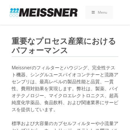
Skip
Skip
コ
to
to
ン
Menu
search
footer
テ
ン
ツ
へ
重要なプロセス産業における
ス
パフォーマンス
キ
ッ
プ
Meissnerのフィルターとハウジング、完全性テス
ト機器、シングルユースバイオコンテナーと流路ア
センブリは、最高レベルの製品性能と品質、一貫
性、費用対効果を実現します。弊社は、製薬、バイ
オテクノロジー、マイクロエレクトロニクス、超高
純度化学薬品、食品飲料、および関連業界にサービ
スを提供しています。
標準および大容量のカプセルフィルターや小流量ア