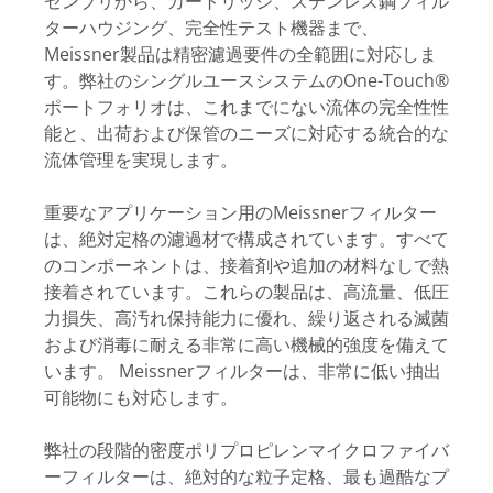
センブリから、カートリッジ、ステンレス鋼フィル
ターハウジング、完全性テスト機器まで、
Meissner製品は精密濾過要件の全範囲に対応しま
す。弊社のシングルユースシステムのOne-Touch®
ポートフォリオは、これまでにない流体の完全性性
能と、出荷および保管のニーズに対応する統合的な
流体管理を実現します。
重要なアプリケーション用のMeissnerフィルター
は、絶対定格の濾過材で構成されています。すべて
のコンポーネントは、接着剤や追加の材料なしで熱
接着されています。これらの製品は、高流量、低圧
力損失、高汚れ保持能力に優れ、繰り返される滅菌
および消毒に耐える非常に高い機械的強度を備えて
います。 Meissnerフィルターは、非常に低い抽出
可能物にも対応します。
弊社の段階的密度ポリプロピレンマイクロファイバ
ーフィルターは、絶対的な粒子定格、最も過酷なプ