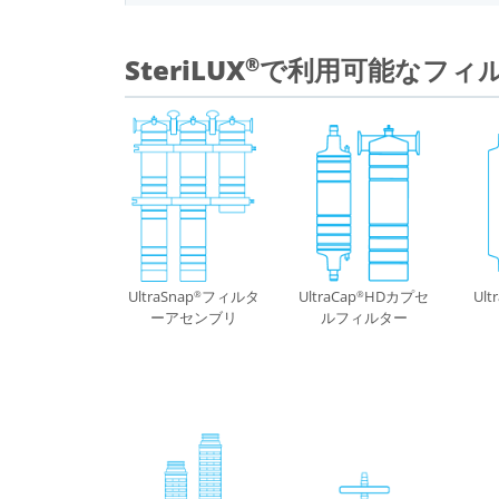
SteriLUX
で利用可能なフィ
®
UltraSnap
フィルタ
UltraCap
HDカプセ
Ult
®
®
ーアセンブリ
ルフィルター