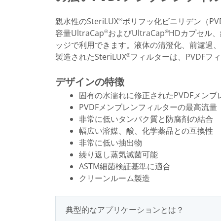
親水性のSteriLUX
ポリフッ化ビニリデン（PV
®
容量UltraCap
およびUltraCap
HDカプセル、絶対
®
®
ッジで利用できます。液体の清澄化、前濾過、
製造されたSteriLUX
フィルターは、PVDFフ
®
デザインの特徴
固有の水濡れに修正されたPVDFメンブ
PVDFメンブレンフィルターの最高流量
非常に低いタンパク質と防腐剤の結合
幅広い溶媒、酸、化学薬品との互換性
非常に低い抽出物
繰り返し蒸気滅菌可能
ASTM細菌検証基準に適合
クリーンルーム製造
典型的なアプリケーションとは？