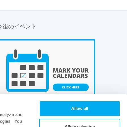
今後のイベント
Allow all
 analyze and
logies. You
Allow selection