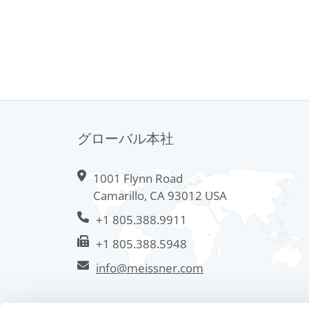
グローバル本社
1001 Flynn Road
Camarillo, CA 93012 USA
+1 805.388.9911
+1 805.388.5948
info@meissner.com