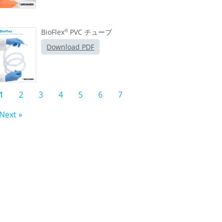
BioFlex
PVC チューブ
®
Download PDF
1
2
3
4
5
6
7
Next »