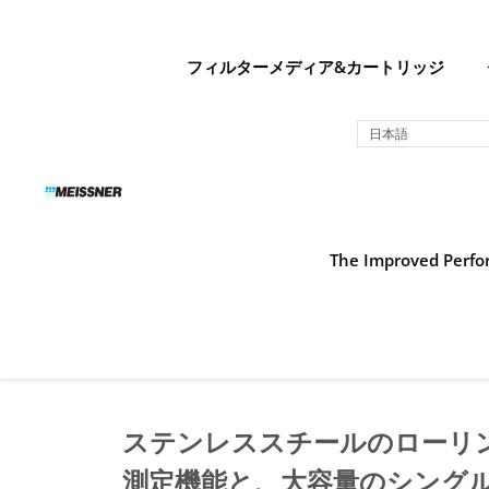
Skip
Skip
コ
to
to
ン
search
footer
テ
フィルターメディア&カートリッジ
ン
ツ
日本語
へ
ス
キ
ッ
プ
The Improved Perfor
ステンレススチールのローリ
測定機能と、大容量のシング