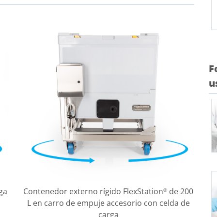
F
u
ga
Contenedor externo rígido FlexStation
de 200
®
L en carro de empuje accesorio con celda de
carga