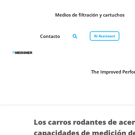
Skip
Skip
Saltar
to
to
al
Medios de filtración y cartuchos
search
footer
contenido
Contacto
AI Assistant
The Improved Perfor
Los carros rodantes de ace
capacidades de medición d