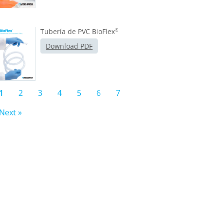
Tubería de PVC BioFlex
®
Download PDF
1
2
3
4
5
6
7
Next »