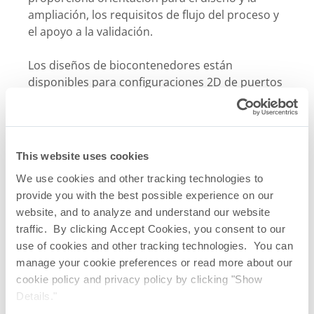
ampliación, los requisitos de flujo del proceso y
el apoyo a la validación.
Los diseños de biocontenedores están
disponibles para configuraciones 2D de puertos
inferiores y laterales, y configuraciones 3D,
incluidos los diseños optimizados para los
contenedores exteriores rígidos FlexStation
y
®
los contenedores de tambor cilíndrico estándar
This website uses cookies
QuaDrum
y los que son estándares en la
®
We use cookies and other tracking technologies to
industria. Disponemos de más de 65 páginas de
provide you with the best possible experience on our
diseños de conjuntos de ensamblaje de
website, and to analyze and understand our website
biocontenedores estándar como referencia.
traffic. By clicking Accept Cookies, you consent to our
use of cookies and other tracking technologies. You can
manage your cookie preferences or read more about our
cookie policy and privacy policy by clicking "Show
Details."