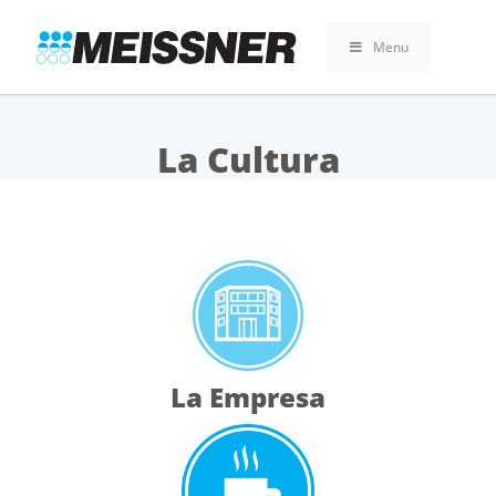
Skip
Skip
Saltar
to
to
al
Menu
search
footer
contenido
La Cultura
La Empresa