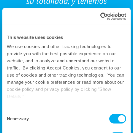
su totalidad, y tenemos
programas y herramientas
para ayudarnos a mantenernos
This website uses cookies
en nuestro mejor nivel mental y
We use cookies and other tracking technologies to
físico. Participamos
provide you with the best possible experience on our
website, and to analyze and understand our website
regularmente en eventos
traffic. By clicking Accept Cookies, you consent to our
use of cookies and other tracking technologies. You can
sectoriales de la industria
manage your cookie preferences or read more about our
cookie policy and privacy policy by clicking "Show
como presentadores de áreas
Details."
temáticas en congresos, como
Consent
patrocinadores y como
Necessary
Selection
asistentes, y contribuimos a los