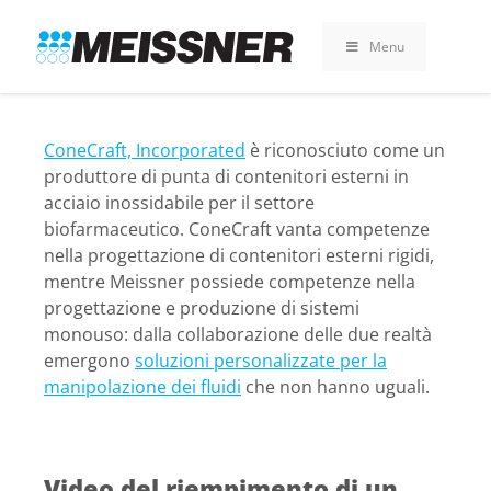
Skip
Skip
Vai
to
to
al
Menu
search
footer
contenuto
ConeCraft, Incorporated
è riconosciuto come un
produttore di punta di contenitori esterni in
acciaio inossidabile per il settore
biofarmaceutico. ConeCraft vanta competenze
nella progettazione di contenitori esterni rigidi,
mentre Meissner possiede competenze nella
progettazione e produzione di sistemi
monouso: dalla collaborazione delle due realtà
emergono
soluzioni personalizzate per la
manipolazione dei fluidi
che non hanno uguali.
Video del riempimento di un