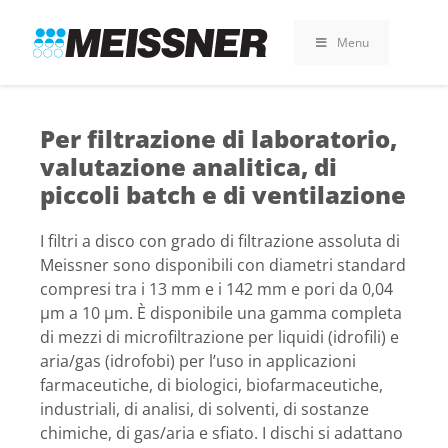
Skip
Skip
Vai
to
to
al
Menu
search
footer
contenuto
Per filtrazione di laboratorio,
valutazione analitica, di
piccoli batch e di ventilazione
I filtri a disco con grado di filtrazione assoluta di
Meissner sono disponibili con diametri standard
compresi tra i 13 mm e i 142 mm e pori da 0,04
µm a 10 µm. È disponibile una gamma completa
di mezzi di microfiltrazione per liquidi (idrofili) e
aria/gas (idrofobi) per l’uso in applicazioni
farmaceutiche, di biologici, biofarmaceutiche,
industriali, di analisi, di solventi, di sostanze
chimiche, di gas/aria e sfiato. I dischi si adattano