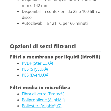
mm e 142 mm
Disponibili in confezioni da 25 o 100 filtri a
disco
Autoclavabili a 121 °C per 60 minuti
Opzioni di setti filtranti
Filtri a membrana per liquidi (idrofili)
PVDF (SteriLUX
)
®
PES (STyLUX
)
®
PES (EverLUX
)
®
Filtri media in microfibra
Fibra di vetro (Protec
)
®
Polipropilene (ALpHA
)
®
Poliestere(ALpHA
G)
®