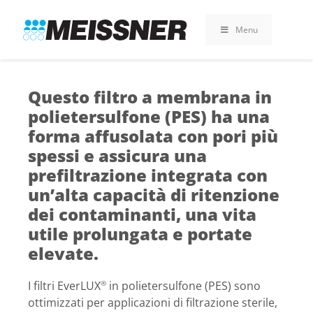
Skip
Skip
Vai
to
to
al
Menu
search
footer
contenuto
Questo filtro a membrana in
polietersulfone (PES) ha una
forma affusolata con pori più
spessi e assicura una
prefiltrazione integrata con
un’alta capacità di ritenzione
dei contaminanti, una vita
utile prolungata e portate
elevate.
I filtri EverLUX
in polietersulfone (PES) sono
®
ottimizzati per applicazioni di filtrazione sterile,