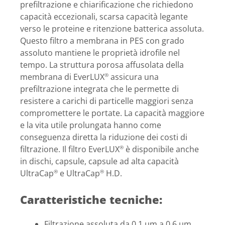
prefiltrazione e chiarificazione che richiedono
capacità eccezionali, scarsa capacità legante
verso le proteine e ritenzione batterica assoluta.
Questo filtro a membrana in PES con grado
assoluto mantiene le proprietà idrofile nel
tempo. La struttura porosa affusolata della
membrana di EverLUX
assicura una
®
prefiltrazione integrata che le permette di
resistere a carichi di particelle maggiori senza
compromettere le portate. La capacità maggiore
e la vita utile prolungata hanno come
conseguenza diretta la riduzione dei costi di
filtrazione. Il filtro EverLUX
è disponibile anche
®
in dischi, capsule, capsule ad alta capacità
UltraCap
e UltraCap
H.D.
®
®
Caratteristiche tecniche:
Filtrazione assoluta da 0,1 µm a 0,6 µm