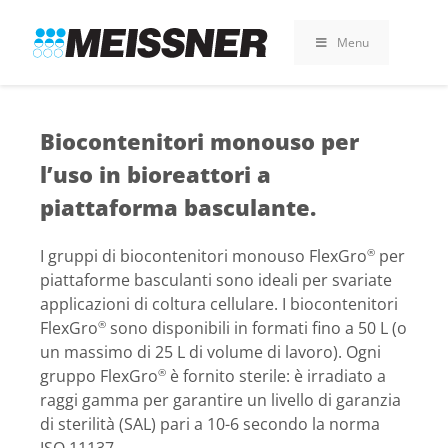
Skip
Skip
Vai
to
to
al
Menu
search
footer
contenuto
Biocontenitori monouso per
l’uso in bioreattori a
piattaforma basculante.
I gruppi di biocontenitori monouso FlexGro
per
®
piattaforme basculanti sono ideali per svariate
applicazioni di coltura cellulare. I biocontenitori
FlexGro
sono disponibili in formati fino a 50 L (o
®
un massimo di 25 L di volume di lavoro). Ogni
gruppo FlexGro
è fornito sterile: è irradiato a
®
raggi gamma per garantire un livello di garanzia
di sterilità (SAL) pari a 10-6 secondo la norma