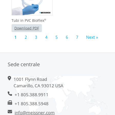
Tubi in PVC BioFlex
®
Download PDF
1
2
3
4
5
6
7
Next »
Sede centrale
1001 Flynn Road
Camarillo, CA 93012 USA
+1 805.388.9911
+1 805.388.5948
info@meissner.com