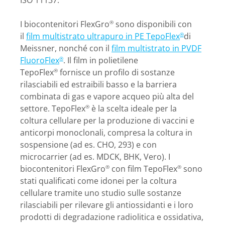
ISO 11137.
I biocontenitori FlexGro
sono disponibili con
®
il
film multistrato ultrapuro in PE TepoFlex
di
®
Meissner, nonché con il
film multistrato in PVDF
FluoroFlex
. Il film in polietilene
®
TepoFlex
fornisce un profilo di sostanze
®
rilasciabili ed estraibili basso e la barriera
combinata di gas e vapore acqueo più alta del
settore. TepoFlex
è la scelta ideale per la
®
coltura cellulare per la produzione di vaccini e
anticorpi monoclonali, compresa la coltura in
sospensione (ad es. CHO, 293) e con
microcarrier (ad es. MDCK, BHK, Vero). I
biocontenitori FlexGro
con film TepoFlex
sono
®
®
stati qualificati come idonei per la coltura
cellulare tramite uno studio sulle sostanze
rilasciabili per rilevare gli antiossidanti e i loro
prodotti di degradazione radiolitica e ossidativa,