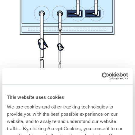
This website uses cookies
We use cookies and other tracking technologies to
provide you with the best possible experience on our
Film multistrato in PVDF FluoroFlex
®
website, and to analyze and understand our website
traffic. By clicking Accept Cookies, you consent to our
Parliamoci! Invia un messaggio