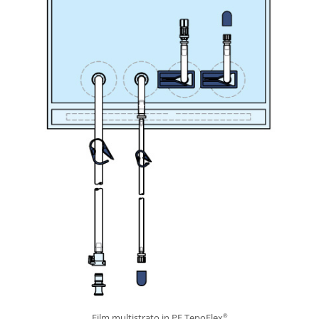
Film multistrato in PE TepoFlex
®