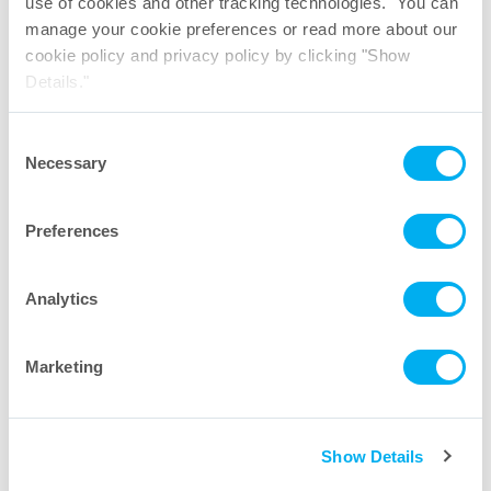
use of cookies and other tracking technologies. You can
ai nostri esperti del settore.
manage your cookie preferences or read more about our
cookie policy and privacy policy by clicking "Show
Details."
Consent
Necessary
Selection
Preferences
Analytics
Marketing
Show Details