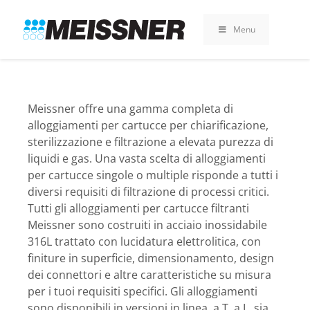
Skip
Skip
Vai
to
to
al
Menu
search
footer
contenuto
Meissner offre una gamma completa di
alloggiamenti per cartucce per chiarificazione,
sterilizzazione e filtrazione a elevata purezza di
liquidi e gas. Una vasta scelta di alloggiamenti
per cartucce singole o multiple risponde a tutti i
diversi requisiti di filtrazione di processi critici.
Tutti gli alloggiamenti per cartucce filtranti
Meissner sono costruiti in acciaio inossidabile
316L trattato con lucidatura elettrolitica, con
finiture in superficie, dimensionamento, design
dei connettori e altre caratteristiche su misura
per i tuoi requisiti specifici. Gli alloggiamenti
sono disponibili in versioni in linea, a T, a L, sia