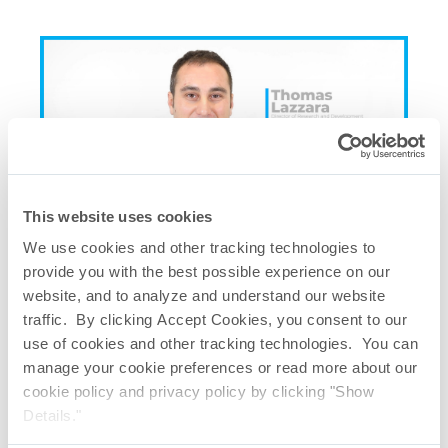
This website uses cookies
We use cookies and other tracking technologies to
相关快速链接
provide you with the best possible experience on our
SepraPor
中空纤维滤芯
®
website, and to analyze and understand our website
SepraPor
中空纤维胶囊
®
traffic. By clicking Accept Cookies, you consent to our
SepraPor
绿色文档
®
use of cookies and other tracking technologies. You can
SepraPor
中空纤维滤芯手册
®
manage your cookie preferences or read more about our
SepraPor
中空纤维囊式过滤器手册
®
cookie policy and privacy policy by clicking "Show
Details."