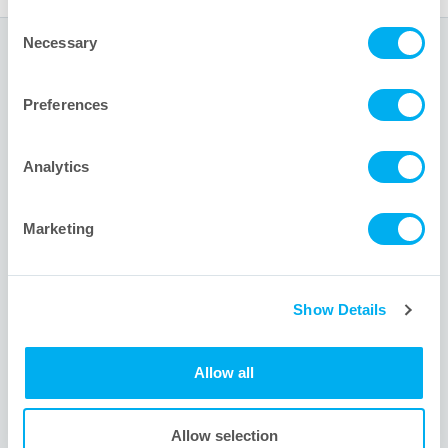
Consent
Necessary
Selection
全球总部
Preferences
1001 Flynn Road
Camarillo, CA 93012 USA
Analytics
+1 805.388.9911
+1 805.388.5948
Marketing
info@meissner.com
Show Details
网站链接
Allow all
Meissner新用户? 关于我们。
Meissner服务的其他行业。
Allow selection
有问题？我们的工程师为您排忧解难。