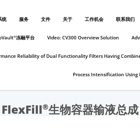
系统
服务
文件
关于
工作机会
联系我们
oVault
冻融平台
Video: CV300 Overview Solution
Adv
®
mance Reliability of Dual Functionality Filters Having Combi
Process Intensification Using 
FlexFill
生物容器输液总成
®