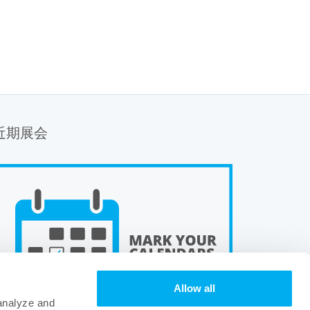
近期展会
Allow all
 analyze and