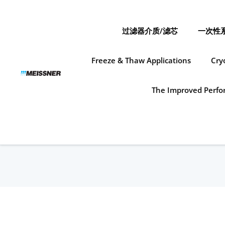
Skip
Skip
跳
to
to
至
search
footer
内
过滤器介质/滤芯
一次性
容
Freeze & Thaw Applications
Cry
The Improved Perfor