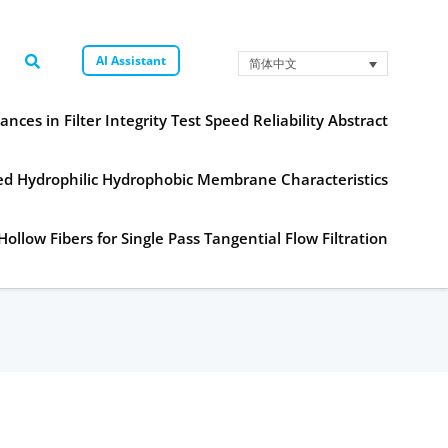
AI Assistant
简体中文
ances in Filter Integrity Test Speed Reliability Abstract
ned Hydrophilic Hydrophobic Membrane Characteristics
Hollow Fibers for Single Pass Tangential Flow Filtration