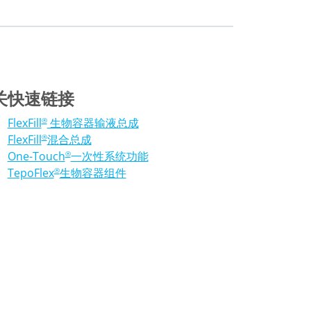
关快速链接
FlexFill
生物容器输液总成
®
FlexFill
混合总成
®
One-Touch
一次性系统功能
®
TepoFlex
生物容器组件
®