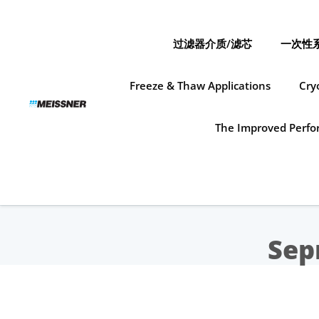
Skip
Skip
跳
to
to
至
search
footer
内
过滤器介质/滤芯
一次性
容
Freeze & Thaw Applications
Cry
The Improved Perfor
Sep