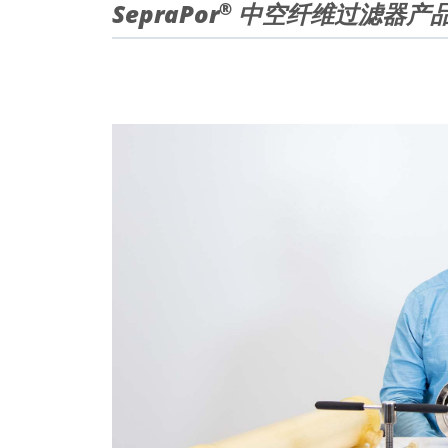
SepraPor
中空纤维过滤器产
®