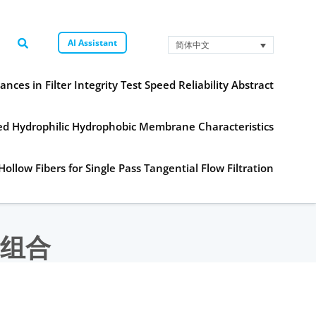
AI Assistant
简体中文
ances in Filter Integrity Test Speed Reliability Abstract
ned Hydrophilic Hydrophobic Membrane Characteristics
Hollow Fibers for Single Pass Tangential Flow Filtration
组合