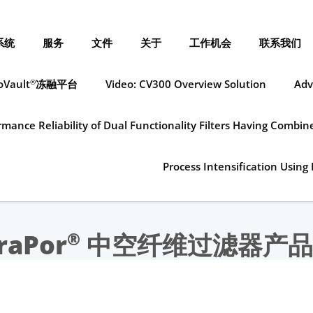
系统
服务
文件
关于
工作机会
联系我们
oVault
冻融平台
Video: CV300 Overview Solution
Adv
®
mance Reliability of Dual Functionality Filters Having Combi
Process Intensification Using 
raPor
中空纤维过滤器产品
®