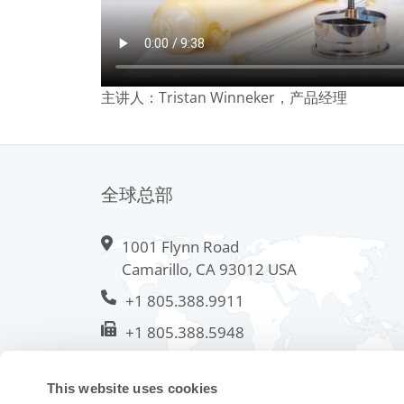
主讲人：Tristan Winneker，产品经理
全球总部
1001 Flynn Road
Camarillo, CA 93012 USA
+1 805.388.9911
+1 805.388.5948
info@meissner.com
This website uses cookies