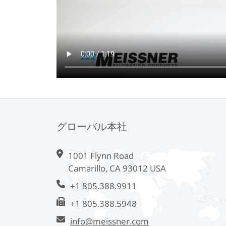
グローバル本社
1001 Flynn Road
Camarillo, CA 93012 USA
+1 805.388.9911
+1 805.388.5948
info@meissner.com