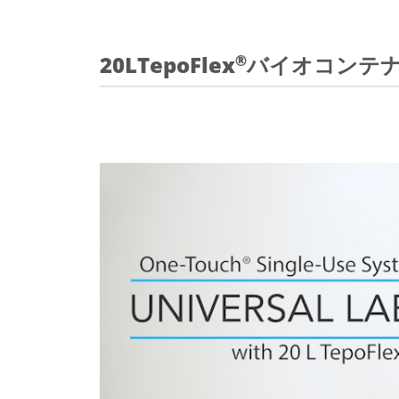
20LTepoFlex
バイオコンテ
®