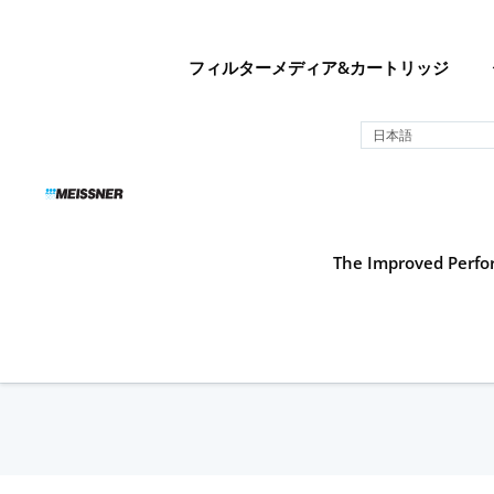
Skip
Skip
コ
to
to
ン
search
footer
テ
フィルターメディア&カートリッジ
ン
ツ
日本語
へ
ス
キ
ッ
プ
The Improved Perfor