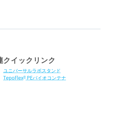
連クイックリンク
ユニバーサルラボスタンド
TepoFlex
PEバイオコンテナ
®