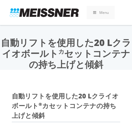
Skip
Skip
コ
to
to
ン
Menu
search
footer
テ
ン
ツ
へ
自動リフトを使用した20 Lクラ
ス
イオボールト
セットコンテナ
カ
キ
ッ
の持ち上げと傾斜
プ
自動リフトを使用した20 Lクライオ
ボールト
カセットコンテナの持ち
®
上げと傾斜