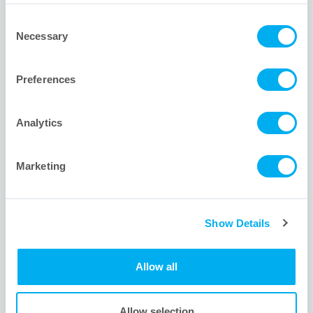
グローバル本社
Consent
Necessary
Selection
1001 Flynn Road
Camarillo, CA 93012 USA
Preferences
+1 805.388.9911
+1 805.388.5948
Analytics
info@meissner.com
Marketing
サイトリンク
Show Details
Meissnerをご存じありませんか？弊社についてご覧下さい。
弊社がサービス提供をしている他の業界にご興味があります
か？
Allow all
ご質問ですか？弊社エンジニアがご回答致します。
ベアリングを入手してください。サイトマップにアクセスし
Allow selection