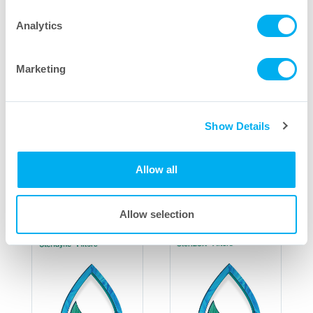
Analytics
Marketing
Grüne Doku Seprapor
®
Grüne Doku Stabile
Show Details
Filter
Außenbehälter
Allow all
Download PDF
Download PDF
Allow selection