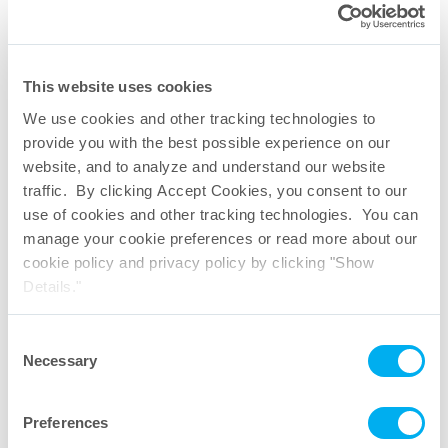
This website uses cookies
We use cookies and other tracking technologies to
provide you with the best possible experience on our
website, and to analyze and understand our website
traffic. By clicking Accept Cookies, you consent to our
use of cookies and other tracking technologies. You can
Grüne Doku One-
Grüne Doku Protec
®
manage your cookie preferences or read more about our
Touch
Einwegsysteme
®
Filter
cookie policy and privacy policy by clicking "Show
Details."
Download PDF
Download PDF
Consent
Necessary
Selection
Preferences