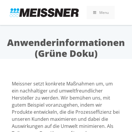
Skip
Skip
Zum
to
to
Inhalt
Menu
search
footer
springen
Anwenderinformationen
(Grüne Doku)
Meissner setzt konkrete Maßnahmen um, um
ein nachhaltiger und umweltfreundlicher
Hersteller zu werden. Wir bemühen uns, mit
gutem Beispiel voranzugehen, indem wir
Produkte entwickeln, die die Prozesseffizienz bei
unseren Kunden maximieren und dabei die
Auswirkungen auf die Umwelt minimieren. Als