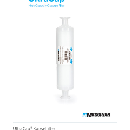
UltraCap
Kapselfilter
®