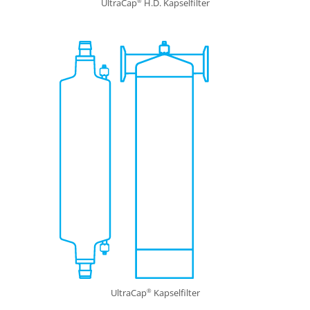
UltraCap
H.D. Kapselfilter
®
UltraCap
Kapselfilter
®