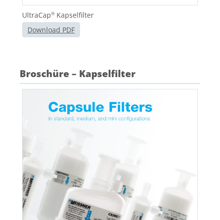
UltraCap
Kapselfilter
®
Download PDF
Broschüre – Kapselfilter