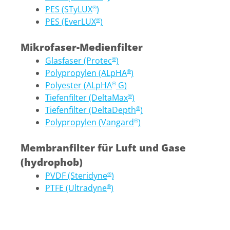
PES (STyLUX
)
®
PES (EverLUX
)
®
Mikrofaser-Medienfilter
Glasfaser (Protec
)
®
Polypropylen (ALpHA
)
®
Polyester (ALpHA
G)
®
Tiefenfilter (DeltaMax
)
®
Tiefenfilter (DeltaDepth
)
®
Polypropylen (Vangard
)
®
Membranfilter für Luft und Gase
(hydrophob)
PVDF (Steridyne
)
®
PTFE (Ultradyne
)
®