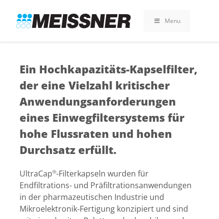
Skip
Skip
Zum
to
to
Inhalt
Menu
search
footer
springen
Ein Hochkapazitäts-Kapselfilter,
der eine Vielzahl kritischer
Anwendungsanforderungen
eines Einwegfiltersystems für
hohe Flussraten und hohen
Durchsatz erfüllt.
UltraCap
-Filterkapseln wurden für
®
Endfiltrations- und Präfiltrationsanwendungen
in der pharmazeutischen Industrie und
Mikroelektronik-Fertigung konzipiert und sind